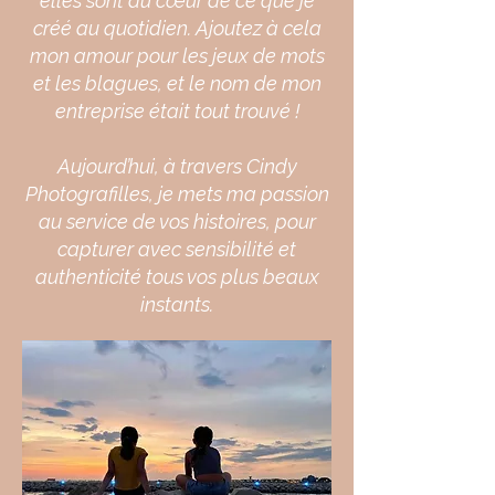
elles sont au cœur de ce que je
créé au quotidien. Ajoutez à cela
mon amour pour les jeux de mots
et les blagues, et le nom de mon
entreprise était tout trouvé !
Aujourd’hui, à travers Cindy
Photografilles, je mets ma passion
au service de vos histoires, pour
capturer avec sensibilité et
authenticité tous vos plus beaux
instants.