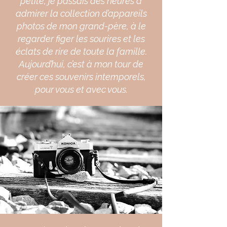
petite, je passais des heures à
admirer la collection d’appareils
photos de mon grand-père, à le
regarder figer les sourires et les
éclats de rire de toute la famille.
Aujourd’hui, c’est à mon tour de
créer ces souvenirs intemporels,
pour vous et avec vous.