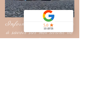
Informations importantes
à savoir sur moi avant de
me choisir:
J'aime:
-Ma famille & mes amies
-Le coca cola, on dit même
que je suis cocacolique
-Les frères scoot, meilleure
série ever
-Les pates, la pizza et la
raclette !